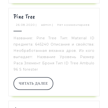
Pine
Pine Tree
Tree
26.08.2020
admin
26.08.2020
|
admin
|
Нет комментариев
Название: Pine Tree Тип: Material ID
предмета: 645240 Описание и свойства:
Необработанная вязанка дров. Из кого
выпадает: Название Уровень Размер
Раса Элемент Броня Тип ID Tree Ambulo
96 S forester
ЧИТАТЬ
ЧИТАТЬ ДАЛЕЕ
ДАЛЕЕ