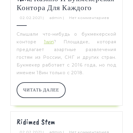
Linker
Контора Для Каждого
02.02.2021
admin
02.02.2021
|
admin
|
Нет комментариев
Слышали что-нибудь о букмекерской
конторе
1win
? Площадке, которая
предлагает азартные развлечения
гостям из России, СНГ и других стран.
Букмекер работает с 2016 года, но под
именем 1Вин только с 2018.
ЧИТАТЬ
ЧИТАТЬ ДАЛЕЕ
ДАЛЕЕ
Ridimed
Ridimed Stem
Stem
02.02.2021
admin
02.02.2021
|
admin
|
Нет комментариев