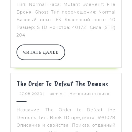
Тип: Normal Раса: Mutant Элемент: Fire
Броня: Ghost Тип перемещения: Normal
Базовый опыт: 63 Классовый опыт: 40
Размер: S ID монстра: 401721 Cила (STR)
204
ЧИТАТЬ
ЧИТАТЬ ДАЛЕЕ
ДАЛЕЕ
The
The Order To Defeat The Demons
Order
27.08.2020
admin
27.08.2020
|
admin
|
Нет комментариев
To
Defeat
Название: The Order to Defeat the
The
Demons Тип: Book ID предмета: 690028
Описание и свойства: Приказ, отданный
Demons