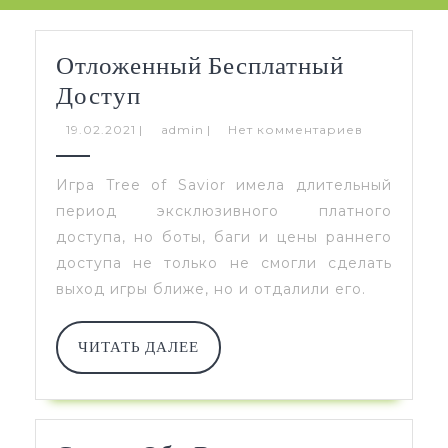
Отложенный Бесплатный
Отложенный
Доступ
Бесплатный
19.02.2021
admin
19.02.2021
|
admin
|
Нет комментариев
Доступ
Игра Tree of Savior имела длительный
период эксклюзивного платного
доступа, но боты, баги и цены раннего
доступа не только не смогли сделать
выход игры ближе, но и отдалили его.
ЧИТАТЬ
ЧИТАТЬ ДАЛЕЕ
ДАЛЕЕ