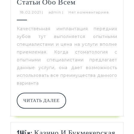
Статьи
Статьи Обо Всем
Обо
18.02.2021
admin
18.02.2021
|
admin
|
Нет комментариев
Всем
Качественная имплантация передних
зубов тут выполняется опытными
специалистами и цена на услуги вполне
приемлемая. Когда стоматология с
опытными специалистами предлагает
данные услуги, она дает возможность
использовать все преимущества данного
варианта
ЧИТАТЬ
ЧИТАТЬ ДАЛЕЕ
ДАЛЕЕ
1Win: Казино И Букмекерская