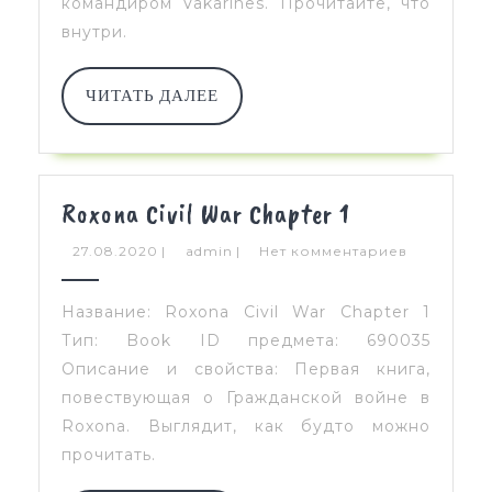
командиром Vakarines. Прочитайте, что
внутри.
ЧИТАТЬ
ЧИТАТЬ ДАЛЕЕ
ДАЛЕЕ
Roxona
Roxona Civil War Chapter 1
Civil
27.08.2020
admin
27.08.2020
|
admin
|
Нет комментариев
War
Chapter
Название: Roxona Civil War Chapter 1
1
Тип: Book ID предмета: 690035
Описание и свойства: Первая книга,
повествующая о Гражданской войне в
Roxona. Выглядит, как будто можно
прочитать.