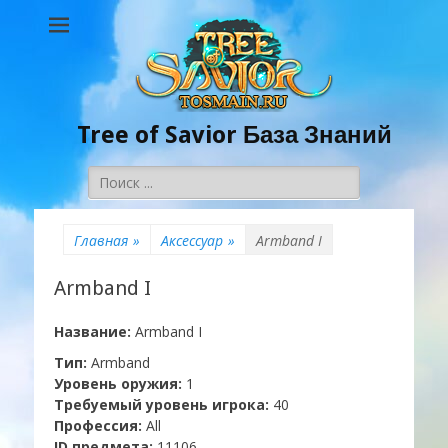
Tree of Savior База Знаний
Поиск:
Главная
»
Аксессуар
»
Armband I
Armband I
Название:
Armband I
Тип:
Armband
Уровень оружия:
1
Требуемый уровень игрока:
40
Профессия:
All
ID предмета:
11106