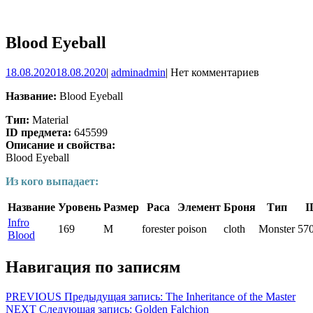
Blood Eyeball
18.08.2020
18.08.2020
|
admin
admin
|
Нет комментариев
Название:
Blood Eyeball
Тип:
Material
ID предмета:
645599
Описание и свойства:
Blood Eyeball
Из кого выпадает:
Название
Уровень
Размер
Раса
Элемент
Броня
Тип
I
Infro
169
M
forester
poison
cloth
Monster
57
Blood
Навигация по записям
PREVIOUS
Предыдущая запись:
The Inheritance of the Master
NEXT
Следующая запись:
Golden Falchion