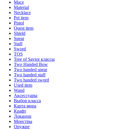
Mace
Material
Necklace
Pet item
Pistol
Quest item
Shield
Spear
Staff
Sword
TOS
Tree of Savior классы
Two Handed Bow
Two handed spear
Two handed staff
Two handed sword
Used item
Wand
Аксессуары
Выбор класса
Карта мира
Крафт
Локации
Монстры
Оружие