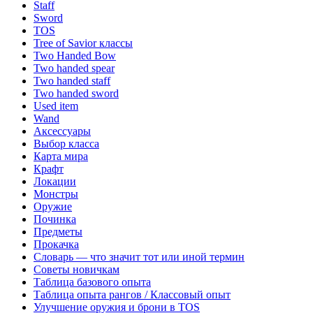
Staff
Sword
TOS
Tree of Savior классы
Two Handed Bow
Two handed spear
Two handed staff
Two handed sword
Used item
Wand
Аксессуары
Выбор класса
Карта мира
Крафт
Локации
Монстры
Оружие
Починка
Предметы
Прокачка
Словарь — что значит тот или иной термин
Советы новичкам
Таблица базового опыта
Таблица опыта рангов / Классовый опыт
Улучшение оружия и брони в TOS