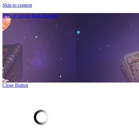
Skip to content
Tree of Savior База Знаний
Close Button