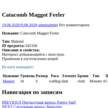
Catacomb Maggot Feeler
19.08.2020
19.08.2020
|
admin
admin
|
Нет комментариев
Название:
Catacomb Maggot Feeler
Тип:
Material
ID предмета:
645168
Описание и свойства:
Материал добывающийся с монстров.
Применим в изготовлении вещей.
Из кого выпадает:
Название
Уровень
Размер
Раса
Элемент
Броня
Тип
I
Maggot
34
S
widling
dark
cloth
Monster
41
Навигация по записям
PREVIOUS
Предыдущая запись:
Patrice Staff
NEXT
Следующая запись:
Bagworm