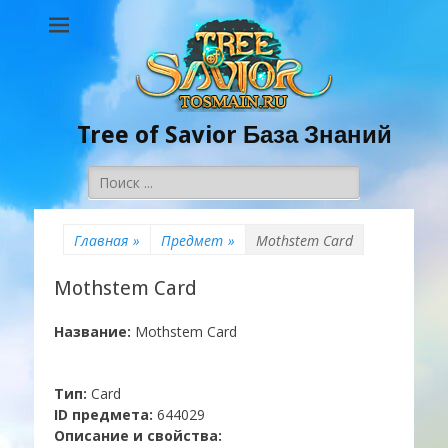
Tree of Savior База Знаний
Поиск:
Главная
»
Предмет
»
Mothstem Card
Mothstem Card
Название:
Mothstem Card
Тип:
Card
ID предмета:
644029
Описание и свойства: