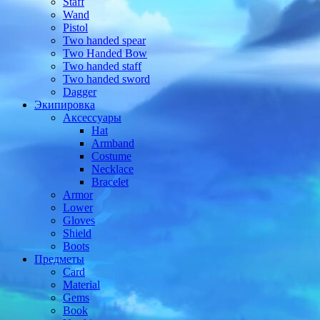
Staff
Wand
Pistol
Two handed spear
Two Handed Bow
Two handed staff
Two handed sword
Dagger
Экипировка
Аксессуары
Hat
Armband
Costume
Necklace
Bracelet
Armor
Lower
Gloves
Shield
Boots
Предметы
Card
Material
Gems
Book