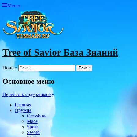
Меню
Tree of Savior База Знаний
Поиск:
Основное меню
Перейти к содержимому
Главная
Оружие
Crossbow
Mace
Spear
Sword