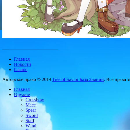
________________________
Главная
Новости
Разное
Авторское право © 2019
Tree of Savior База Знаний
. Все права 
Главная
Оружие
Crossbow
Mace
Spear
Sword
Staff
Wand