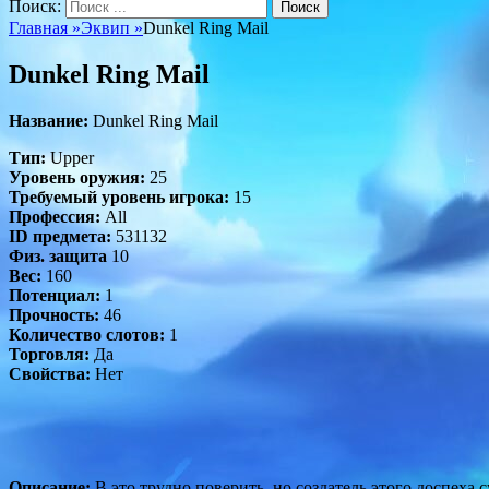
Поиск:
Главная
»
Эквип
»
Dunkel Ring Mail
Dunkel Ring Mail
Название:
Dunkel Ring Mail
Тип:
Upper
Уровень оружия:
25
Требуемый уровень игрока:
15
Профессия:
All
ID предмета:
531132
Физ. защита
10
Вес:
160
Потенциал:
1
Прочность:
46
Количество слотов:
1
Торговля:
Да
Свойства:
Нет
Описание:
В это трудно поверить, но создатель этого доспеха с