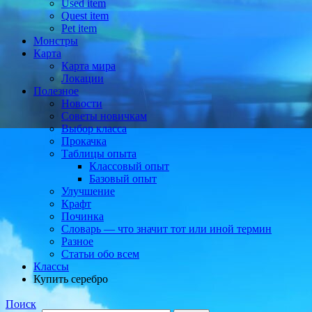
Used item
Quest item
Pet item
Монстры
Карта
Карта мира
Локации
Полезное
Новости
Советы новичкам
Выбор класса
Прокачка
Таблицы опыта
Классовый опыт
Базовый опыт
Улучшение
Крафт
Починка
Словарь — что значит тот или иной термин
Разное
Статьи обо всем
Классы
Купить серебро
Поиск