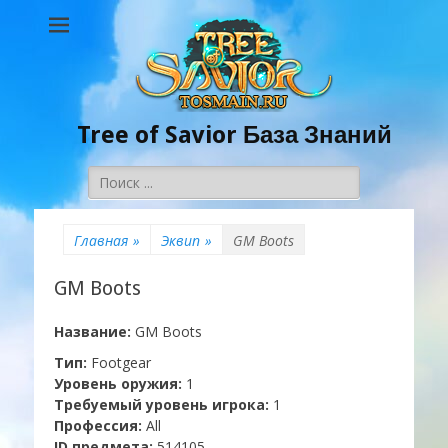
Tree of Savior База Знаний
Поиск:
Главная
»
Эквип
»
GM Boots
GM Boots
Название:
GM Boots
Тип:
Footgear
Уровень оружия:
1
Требуемый уровень игрока:
1
Профессия:
All
ID предмета:
514105