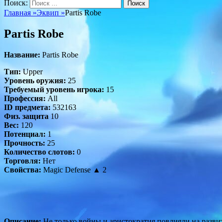
Поиск:
Главная
»
Эквип
»
Partis Robe
Partis Robe
Название:
Partis Robe
Тип:
Upper
Уровень оружия:
25
Требуемый уровень игрока:
15
Профессия:
All
ID предмета:
532163
Физ. защита
10
Вес:
120
Потенциал:
1
Прочность:
25
Количество слотов:
0
Торговля:
Нет
Свойства:
Magic Defense ▲ 2
Описание:
Не только войны и аристократия повлияли на развит