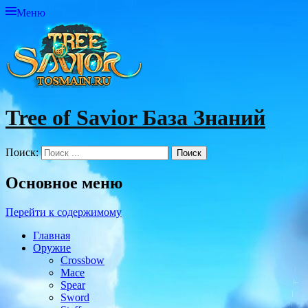
Меню
Tree of Savior База Знаний
Поиск:
Основное меню
Перейти к содержимому
Главная
Оружие
Crossbow
Mace
Spear
Sword