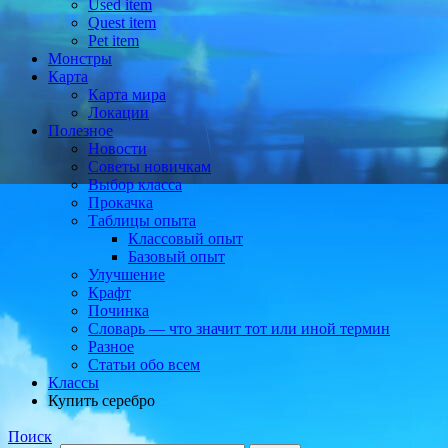
Used item
Quest item
Pet item
Монстры
Карта
Карта мира
Локации
Полезное
Новости
Советы новичкам
Выбор класса
Прокачка
Таблицы опыта
Классовый опыт
Базовый опыт
Улучшение
Крафт
Починка
Словарь — что значит тот или иной термин
Разное
Статьи обо всем
Классы
Купить серебро
Поиск