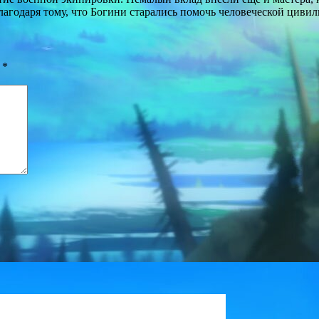
благодаря тому, что Богини старались помочь человеческой циви
ы
*