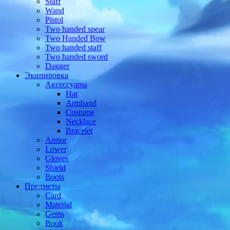
Staff
Wand
Pistol
Two handed spear
Two Handed Bow
Two handed staff
Two handed sword
Dagger
Экипировка
Аксессуары
Hat
Armband
Costume
Necklace
Bracelet
Armor
Lower
Gloves
Shield
Boots
Предметы
Card
Material
Gems
Book