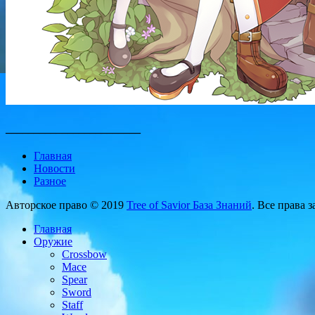
________________________
Главная
Новости
Разное
Авторское право © 2019
Tree of Savior База Знаний
. Все права 
Главная
Оружие
Crossbow
Mace
Spear
Sword
Staff