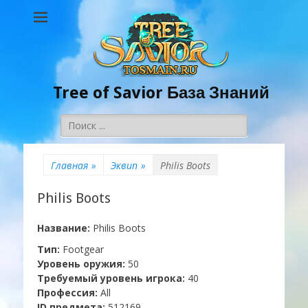
Tree of Savior База Знаний
Поиск:
Главная
»
Эквип
»
Philis Boots
Philis Boots
Название:
Philis Boots
Тип:
Footgear
Уровень оружия:
50
Требуемый уровень игрока:
40
Профессия:
All
ID предмета:
512169