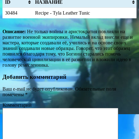
ID
НАЗВАНИЕ
30484
Recipe - Tyla Leather Tunic
Описание:
Не только войны и аристократия повлияли на
развитие военной экипировки. Немалый вклад внесли еще и
мастера, которые создавали её, учились и на основе своих
знаний создавали новые образцы. Говорят, что этот образец
появился благодаря тому, что Богини старались помочь
человеческой цивилизации в её развитии и вложили идею в
голову ремесленника.
Добавить комментарий
Ваш e-mail не будет опубликован.
Обязательные поля
помечены
*
Комментарий