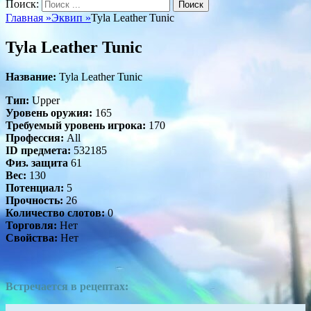
Поиск:
Главная
»
Эквип
»
Tyla Leather Tunic
Tyla Leather Tunic
Название:
Tyla Leather Tunic
Тип:
Upper
Уровень оружия:
165
Требуемый уровень игрока:
170
Профессия:
All
ID предмета:
532185
Физ. защита
61
Вес:
130
Потенциал:
5
Прочность:
26
Количество слотов:
0
Торговля:
Нет
Свойства:
Нет
Встречается в рецептах: