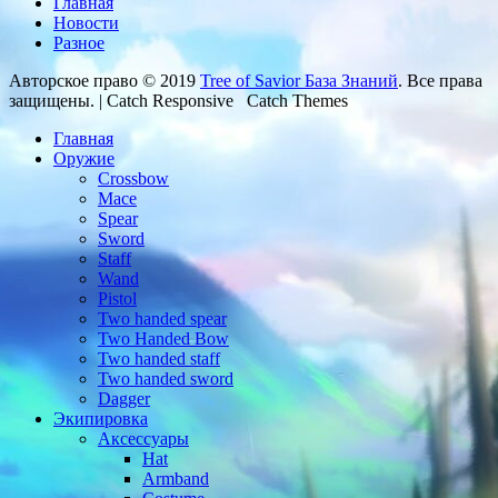
Главная
Новости
Разное
Авторское право © 2019
Tree of Savior База Знаний
. Все права
защищены. | Catch Responsive Catch Themes
Главная
Оружие
Crossbow
Mace
Spear
Sword
Staff
Wand
Pistol
Two handed spear
Two Handed Bow
Two handed staff
Two handed sword
Dagger
Экипировка
Аксессуары
Hat
Armband