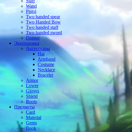
Staff
Wand
Pistol
Two handed spear
Two Handed Bow
Two handed staff
Two handed sword
Dagger
Экипировка
Аксессуары
Hat
Armband
Costume
Necklace
Bracelet
Armor
Lower
Gloves
Shield
Boots
Предметы
Card
Material
Gems
Book