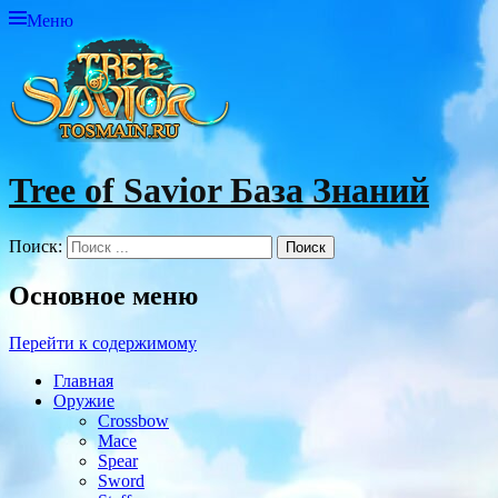
Меню
Tree of Savior База Знаний
Поиск:
Основное меню
Перейти к содержимому
Главная
Оружие
Crossbow
Mace
Spear
Sword