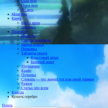
Used item
Quest item
Pet item
Монстры
Карта
Карта мира
Локации
Полезное
Новости
Советы новичкам
Выбор класса
Прокачка
Таблицы опыта
Классовый опыт
Базовый опыт
Улучшение
Крафт
Починка
Словарь — что значит тот или иной термин
Разное
Статьи обо всем
Классы
Купить серебро
Поиск