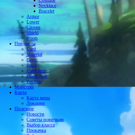
Costume
Necklace
Bracelet
Armor
Lower
Gloves
Shield
Boots
Предметы
Card
Material
Gems
Book
Used item
Quest item
Pet item
Монстры
Карта
Карта мира
Локации
Полезное
Новости
Советы новичкам
Выбор класса
Прокачка