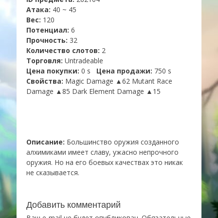
Атака:
40 ~ 45
Вес:
120
Потенциал:
6
Прочность:
32
Количество слотов:
2
Торговля:
Untradeable
Цена покупки:
0 s
Цена продажи:
750 s
Свойства:
Magic Damage ▲62 Mutant Race
Damage ▲85 Dark Element Damage ▲15
Описание:
Большинство оружия созданного
алхимиками имеет славу, ужасно непрочного
оружия. Но на его боевых качествах это никак
не сказывается.
Добавить комментарий
Ваш e-mail не будет опубликован.
Обязательные