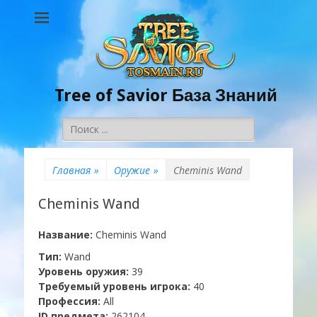
Tree of Savior База Знаний
Поиск:
Главная
»
Оружие
»
Cheminis Wand
Cheminis Wand
Название:
Cheminis Wand
Тип:
Wand
Уровень оружия:
39
Требуемый уровень игрока:
40
Профессия:
All
ID предмета:
262104