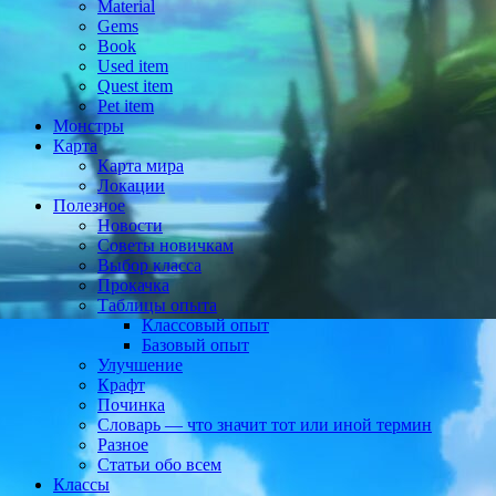
Material
Gems
Book
Used item
Quest item
Pet item
Монстры
Карта
Карта мира
Локации
Полезное
Новости
Советы новичкам
Выбор класса
Прокачка
Таблицы опыта
Классовый опыт
Базовый опыт
Улучшение
Крафт
Починка
Словарь — что значит тот или иной термин
Разное
Статьи обо всем
Классы