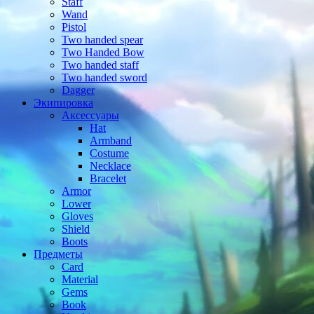
Staff
Wand
Pistol
Two handed spear
Two Handed Bow
Two handed staff
Two handed sword
Dagger
Экипировка
Аксессуары
Hat
Armband
Costume
Necklace
Bracelet
Armor
Lower
Gloves
Shield
Boots
Предметы
Card
Material
Gems
Book