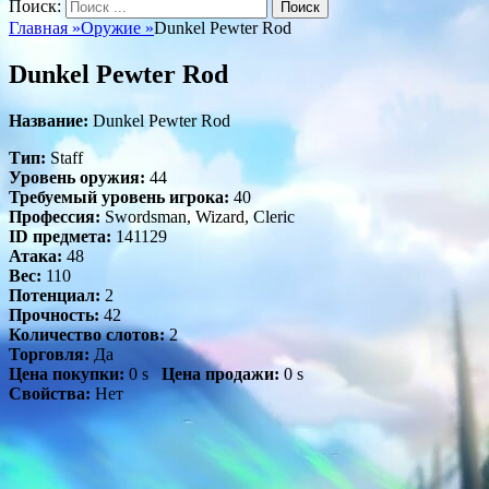
Поиск:
Главная
»
Оружие
»
Dunkel Pewter Rod
Dunkel Pewter Rod
Название:
Dunkel Pewter Rod
Тип:
Staff
Уровень оружия:
44
Требуемый уровень игрока:
40
Профессия:
Swordsman, Wizard, Cleric
ID предмета:
141129
Атака:
48
Вес:
110
Потенциал:
2
Прочность:
42
Количество слотов:
2
Торговля:
Да
Цена покупки:
0 s
Цена продажи:
0 s
Свойства:
Нет