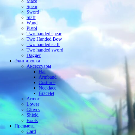
Mace
Spear
Sword
Staff
Wand
Pistol
Two handed spear
Two Handed Bow
Two handed staff
Two handed sword
Dagger
Экипировка
Аксессуары
Hat
Armband
Costume
Necklace
Bracelet
Armor
Lower
Gloves
Shield
Boots
Предметы
Card