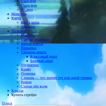
Used item
Quest item
Pet item
Монстры
Карта
Карта мира
Локации
Полезное
Новости
Советы новичкам
Выбор класса
Прокачка
Таблицы опыта
Классовый опыт
Базовый опыт
Улучшение
Крафт
Починка
Словарь — что значит тот или иной термин
Разное
Статьи обо всем
Классы
Купить серебро
Поиск