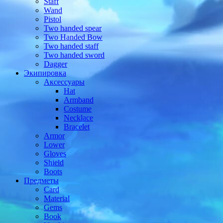
Staff
Wand
Pistol
Two handed spear
Two Handed Bow
Two handed staff
Two handed sword
Dagger
Экипировка
Аксессуары
Hat
Armband
Costume
Necklace
Bracelet
Armor
Lower
Gloves
Shield
Boots
Предметы
Card
Material
Gems
Book