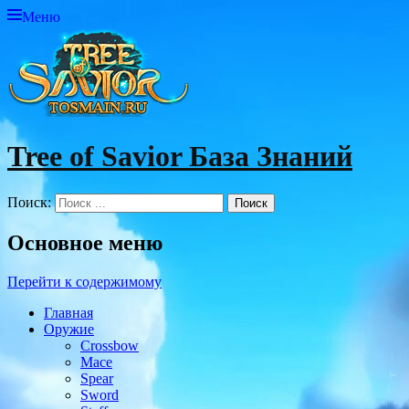
Меню
Tree of Savior База Знаний
Поиск:
Основное меню
Перейти к содержимому
Главная
Оружие
Crossbow
Mace
Spear
Sword