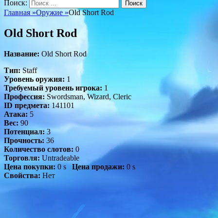
Поиск:
Главная
»
Оружие
»
Old Short Rod
Old Short Rod
Название:
Old Short Rod
Тип:
Staff
Уровень оружия:
1
Требуемый уровень игрока:
1
Профессия:
Swordsman, Wizard, Cleric
ID предмета:
141101
Атака:
5
Вес:
90
Потенциал:
3
Прочность:
36
Количество слотов:
0
Торговля:
Untradeable
Цена покупки:
0 s
Цена продажи:
0 s
Свойства:
Нет