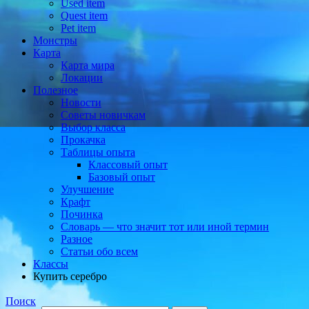
Used item
Quest item
Pet item
Монстры
Карта
Карта мира
Локации
Полезное
Новости
Советы новичкам
Выбор класса
Прокачка
Таблицы опыта
Классовый опыт
Базовый опыт
Улучшение
Крафт
Починка
Словарь — что значит тот или иной термин
Разное
Статьи обо всем
Классы
Купить серебро
Поиск