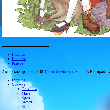
________________________
Главная
Новости
Разное
Авторское право © 2018
Tree of Savior База Знаний
. Все права 
Главная
Оружие
Crossbow
Mace
Spear
Sword
Staff