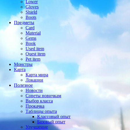
Lower
Gloves
Shield
Boots
Предметы
Card
Material
Gems
Book
Used item
Quest item
Pet item
Монстры
Карта
Карта мира
Локации
Полезное
Новости
Советы новичкам
Выбор класса
Прокачка
Таблицы опыта
Классовый опыт
Базовый опыт
Улучшение