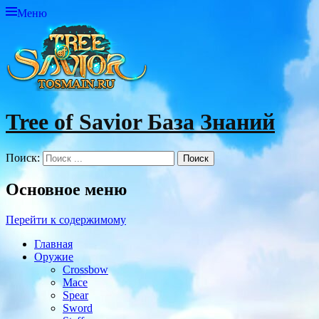
Меню
Tree of Savior База Знаний
Поиск:
Основное меню
Перейти к содержимому
Главная
Оружие
Crossbow
Mace
Spear
Sword