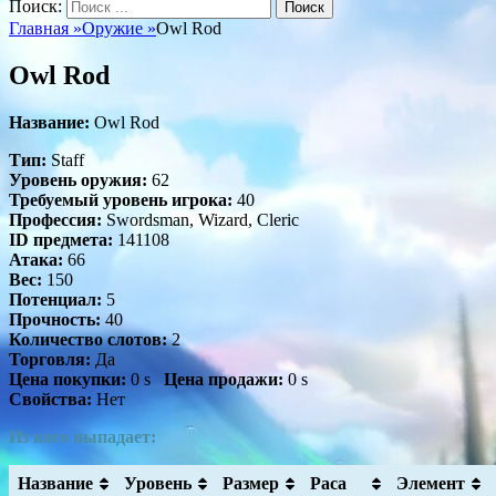
Поиск:
Главная
»
Оружие
»
Owl Rod
Owl Rod
Название:
Owl Rod
Тип:
Staff
Уровень оружия:
62
Требуемый уровень игрока:
40
Профессия:
Swordsman, Wizard, Cleric
ID предмета:
141108
Атака:
66
Вес:
150
Потенциал:
5
Прочность:
40
Количество слотов:
2
Торговля:
Да
Цена покупки:
0 s
Цена продажи:
0 s
Свойства:
Нет
Из кого выпадает:
Название
Уровень
Размер
Раса
Элемент