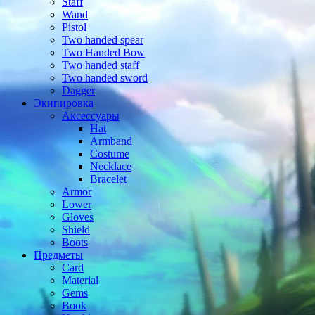
Staff
Wand
Pistol
Two handed spear
Two Handed Bow
Two handed staff
Two handed sword
Dagger
Экипировка
Аксессуары
Hat
Armband
Costume
Necklace
Bracelet
Armor
Lower
Gloves
Shield
Boots
Предметы
Card
Material
Gems
Book