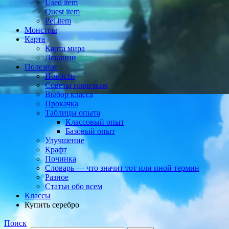
Used item
Quest item
Pet item
Монстры
Карта
Карта мира
Локации
Полезное
Новости
Советы новичкам
Выбор класса
Прокачка
Таблицы опыта
Классовый опыт
Базовый опыт
Улучшение
Крафт
Починка
Словарь — что значит тот или иной термин
Разное
Статьи обо всем
Классы
Купить серебро
Поиск