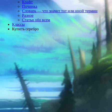
Крафт
Починка
Словарь — что значит тот или иной термин
Разное
Статьи обо всем
Классы
Купить серебро