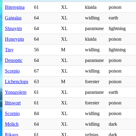
Biteregina
61
XL
klaida
poison
Gaigalas
64
XL
widling
earth
Shnayim
64
XL
paramune
lightning
Honeypin
64
XL
klaida
poison
Tiny
56
M
widling
lightning
Denoptic
64
XL
paramune
poison
Scorpio
67
XL
widling
poison
Lichenclops
63
M
forester
poison
Yonazolem
61
XL
paramune
earth
Iltiswort
61
XL
forester
poison
Scorpio
84
XL
widling
poison
Molich
64
XL
widling
dark
Rikaus
61
XL
velnias
dark