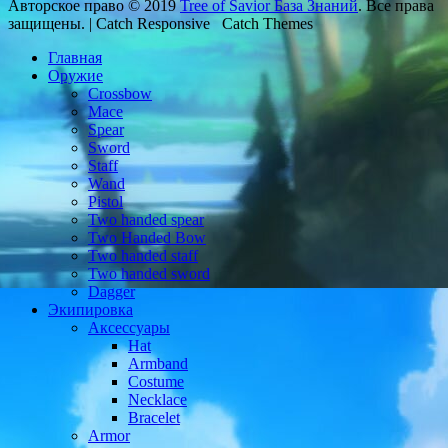
Авторское право © 2019
Tree of Savior База Знаний
. Все права
защищены. | Catch Responsive Catch Themes
Главная
Оружие
Crossbow
Mace
Spear
Sword
Staff
Wand
Pistol
Two handed spear
Two Handed Bow
Two handed staff
Two handed sword
Dagger
Экипировка
Аксессуары
Hat
Armband
Costume
Necklace
Bracelet
Armor