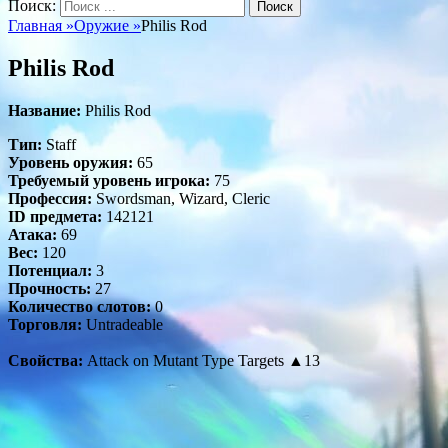
Поиск:
Главная
»
Оружие
»
Philis Rod
Philis Rod
Название:
Philis Rod
Тип:
Staff
Уровень оружия:
65
Требуемый уровень игрока:
75
Профессия:
Swordsman, Wizard, Cleric
ID предмета:
142121
Атака:
69
Вес:
120
Потенциал:
3
Прочность:
27
Количество слотов:
0
Торговля:
Untradeable
Свойства:
Attack on Mutant Type Targets ▲13