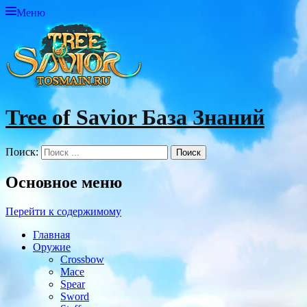
Меню
Tree of Savior База Знаний
Поиск:
Основное меню
Перейти к содержимому
Главная
Оружие
Crossbow
Mace
Spear
Sword