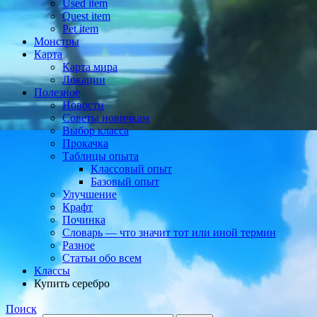
Used item
Quest item
Pet item
Монстры
Карта
Карта мира
Локации
Полезное
Новости
Советы новичкам
Выбор класса
Прокачка
Таблицы опыта
Классовый опыт
Базовый опыт
Улучшение
Крафт
Починка
Словарь — что значит тот или иной термин
Разное
Статьи обо всем
Классы
Купить серебро
Поиск