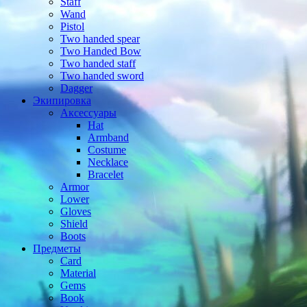
Staff
Wand
Pistol
Two handed spear
Two Handed Bow
Two handed staff
Two handed sword
Dagger
Экипировка
Аксессуары
Hat
Armband
Costume
Necklace
Bracelet
Armor
Lower
Gloves
Shield
Boots
Предметы
Card
Material
Gems
Book