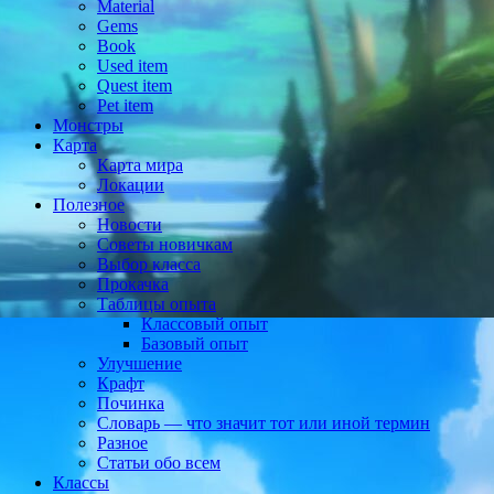
Material
Gems
Book
Used item
Quest item
Pet item
Монстры
Карта
Карта мира
Локации
Полезное
Новости
Советы новичкам
Выбор класса
Прокачка
Таблицы опыта
Классовый опыт
Базовый опыт
Улучшение
Крафт
Починка
Словарь — что значит тот или иной термин
Разное
Статьи обо всем
Классы