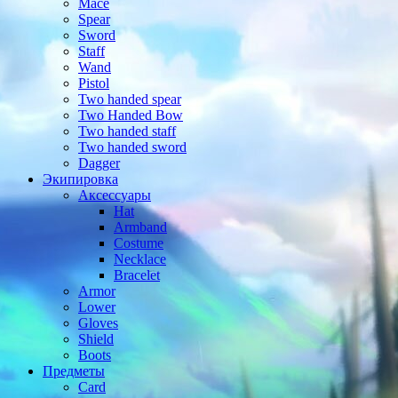
Mace
Spear
Sword
Staff
Wand
Pistol
Two handed spear
Two Handed Bow
Two handed staff
Two handed sword
Dagger
Экипировка
Аксессуары
Hat
Armband
Costume
Necklace
Bracelet
Armor
Lower
Gloves
Shield
Boots
Предметы
Card