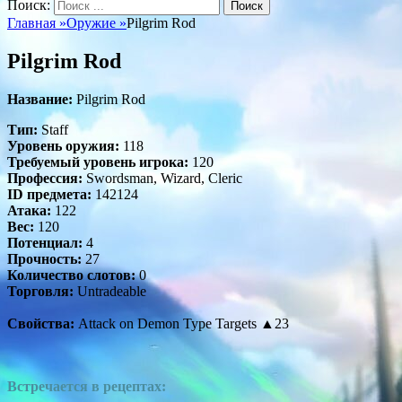
Поиск:
Главная
»
Оружие
»
Pilgrim Rod
Pilgrim Rod
Название:
Pilgrim Rod
Тип:
Staff
Уровень оружия:
118
Требуемый уровень игрока:
120
Профессия:
Swordsman, Wizard, Cleric
ID предмета:
142124
Атака:
122
Вес:
120
Потенциал:
4
Прочность:
27
Количество слотов:
0
Торговля:
Untradeable
Свойства:
Attack on Demon Type Targets ▲23
Встречается в рецептах: