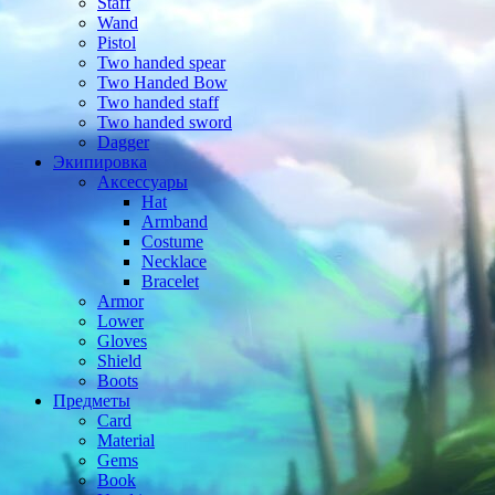
Staff
Wand
Pistol
Two handed spear
Two Handed Bow
Two handed staff
Two handed sword
Dagger
Экипировка
Аксессуары
Hat
Armband
Costume
Necklace
Bracelet
Armor
Lower
Gloves
Shield
Boots
Предметы
Card
Material
Gems
Book