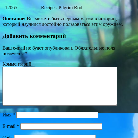
12065
Recipe - Pilgrim Rod
Описание:
Вы можете быть первым магом в истории,
который научился достойно пользоваться этим оружием.
Добавить комментарий
Ваш e-mail не будет опубликован.
Обязательные поля
помечены
*
Комментарий
Имя
*
E-mail
*
Сайт