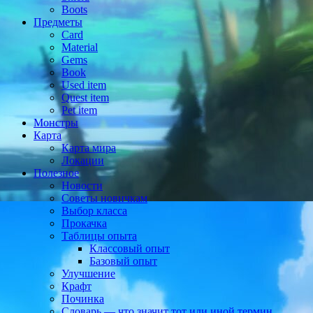
Boots
Предметы
Card
Material
Gems
Book
Used item
Quest item
Pet item
Монстры
Карта
Карта мира
Локации
Полезное
Новости
Советы новичкам
Выбор класса
Прокачка
Таблицы опыта
Классовый опыт
Базовый опыт
Улучшение
Крафт
Починка
Словарь — что значит тот или иной термин