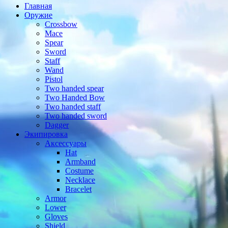
Главная
Оружие
Crossbow
Mace
Spear
Sword
Staff
Wand
Pistol
Two handed spear
Two Handed Bow
Two handed staff
Two handed sword
Dagger
Экипировка
Аксессуары
Hat
Armband
Costume
Necklace
Bracelet
Armor
Lower
Gloves
Shield