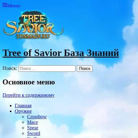
Меню
Tree of Savior База Знаний
Поиск:
Основное меню
Перейти к содержимому
Главная
Оружие
Crossbow
Mace
Spear
Sword