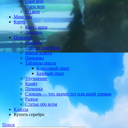
Used item
Quest item
Pet item
Монстры
Карта
Карта мира
Локации
Полезное
Новости
Советы новичкам
Выбор класса
Прокачка
Таблицы опыта
Классовый опыт
Базовый опыт
Улучшение
Крафт
Починка
Словарь — что значит тот или иной термин
Разное
Статьи обо всем
Классы
Купить серебро
Поиск