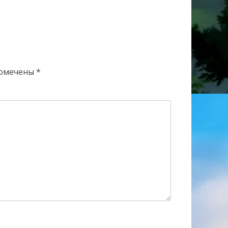
помечены
*