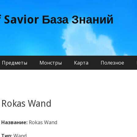
f Savior База Знаний
Предметы
Монстры
Карта
Полезное
Rokas Wand
Название:
Rokas Wand
Тип:
Wand