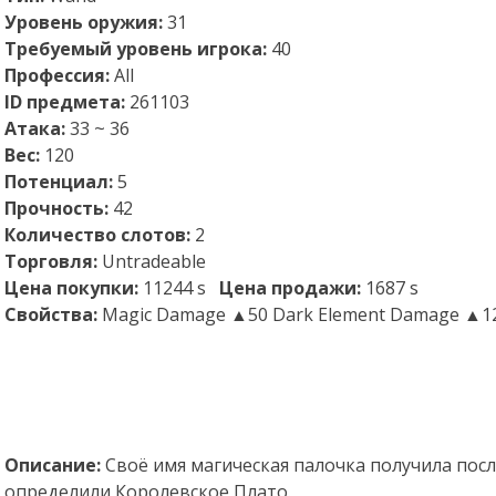
Уровень оружия:
31
Требуемый уровень игрока:
40
Профессия:
All
ID предмета:
261103
Атака:
33 ~ 36
Вес:
120
Потенциал:
5
Прочность:
42
Количество слотов:
2
Торговля:
Untradeable
Цена покупки:
11244 s
Цена продажи:
1687 s
Свойства:
Magic Damage ▲50 Dark Element Damage ▲1
Описание:
Своё имя магическая палочка получила посл
определили Королевское Плато.