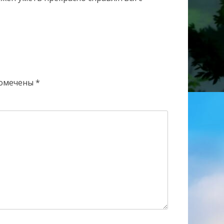
помечены
*