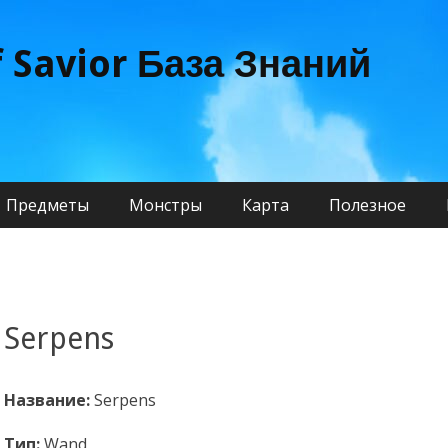
f Savior База Знаний
Предметы
Монстры
Карта
Полезное
Serpens
Название:
Serpens
Тип:
Wand