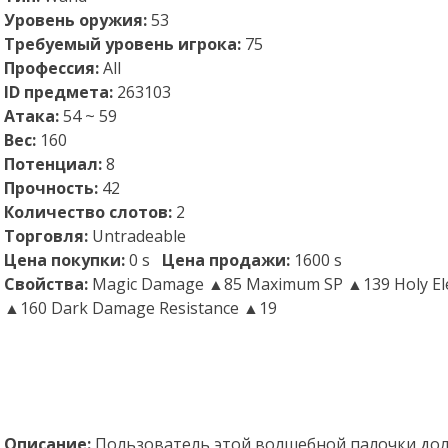
Уровень оружия:
53
Требуемый уровень игрока:
75
Профессия:
All
ID предмета:
263103
Атака:
54 ~ 59
Вес:
160
Потенциал:
8
Прочность:
42
Количество слотов:
2
Торговля:
Untradeable
Цена покупки:
0 s
Цена продажи:
1600 s
Свойства:
Magic Damage ▲85 Maximum SP ▲139 Holy El
▲160 Dark Damage Resistance ▲19
Описание:
Пользователь этой волшебной палочки долж