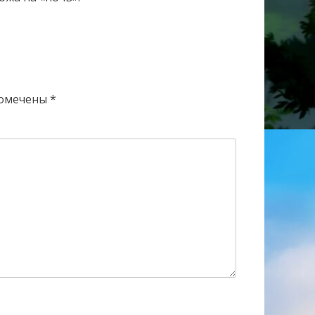
помечены
*