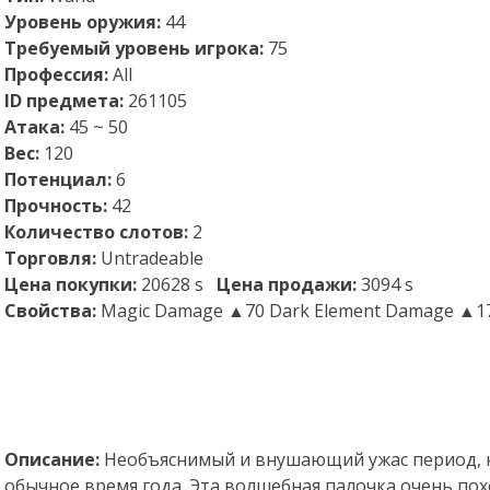
Уровень оружия:
44
Требуемый уровень игрока:
75
Профессия:
All
ID предмета:
261105
Атака:
45 ~ 50
Вес:
120
Потенциал:
6
Прочность:
42
Количество слотов:
2
Торговля:
Untradeable
Цена покупки:
20628 s
Цена продажи:
3094 s
Свойства:
Magic Damage ▲70 Dark Element Damage ▲1
Описание:
Необъяснимый и внушающий ужас период, н
обычное время года. Эта волшебная палочка очень пох