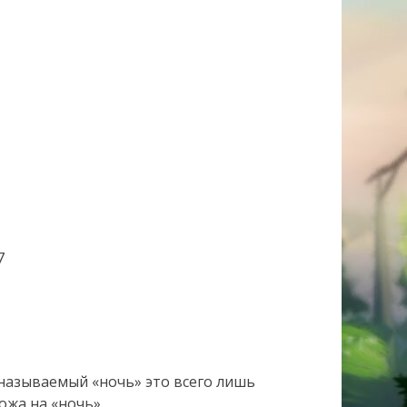
7
азываемый «ночь» это всего лишь
ожа на «ночь».