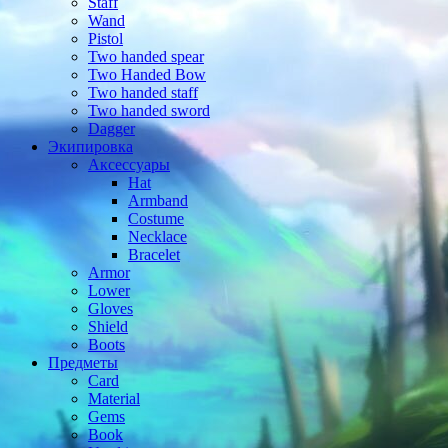
Staff
Wand
Pistol
Two handed spear
Two Handed Bow
Two handed staff
Two handed sword
Dagger
Экипировка
Аксессуары
Hat
Armband
Costume
Necklace
Bracelet
Armor
Lower
Gloves
Shield
Boots
Предметы
Card
Material
Gems
Book