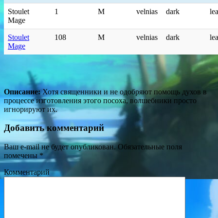
Stoulet
1
M
velnias
dark
le
Mage
Stoulet
108
M
velnias
dark
le
Mage
Описание:
Хотя священники и не одобряют помощь духов в
процессе изготовления этого посоха, волшебники просто
игнорируют их.
Добавить комментарий
Ваш e-mail не будет опубликован.
Обязательные поля
помечены
*
Комментарий