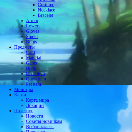
Costume
Necklace
Bracelet
Armor
Lower
Gloves
Shield
Boots
Предметы
Card
Material
Gems
Book
Used item
Quest item
Pet item
Монстры
Карта
Карта мира
Локации
Полезное
Новости
Советы новичкам
Выбор класса
Прокачка