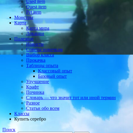
Used item
Quest item
Pet item
Монстры
Карта
Карта мира
Локации
Полезное
Новости
Советы новичкам
Выбор класса
Прокачка
Таблицы опыта
Классовый опыт
Базовый опыт
Улучшение
Крафт
Починка
Словарь — что значит тот или иной термин
Разное
Статьи обо всем
Классы
Купить серебро
Поиск