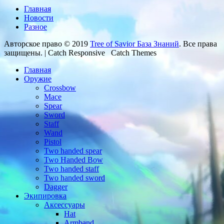
Главная
Новости
Разное
Авторское право © 2019
Tree of Savior База Знаний
. Все права
защищены. | Catch Responsive Catch Themes
Главная
Оружие
Crossbow
Mace
Spear
Sword
Staff
Wand
Pistol
Two handed spear
Two Handed Bow
Two handed staff
Two handed sword
Dagger
Экипировка
Аксессуары
Hat
Armband