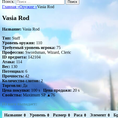
Поиск:
Главная
»
Оружие
»
Vasia Rod
Vasia Rod
Название:
Vasia Rod
Тип:
Staff
Уровень оружия:
110
Требуемый уровень игрока:
75
Профессия:
Swordsman, Wizard, Cleric
ID предмета:
142104
Атака:
114
Вес:
130
Потенциал:
6
Прочность:
42
Количество слотов:
2
Торговля:
Да
Цена покупки:
100 s
Цена продажи:
20 s
Свойства:
Maximum SP ▲76
Из кого выпадает:
Название
Уровень
Размер
Раса
Элемент
Б