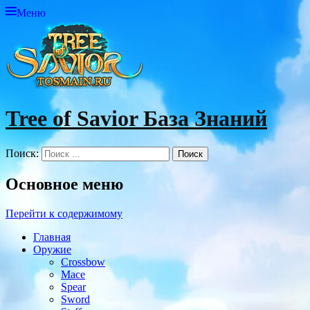
Меню
Tree of Savior База Знаний
Поиск:
Основное меню
Перейти к содержимому
Главная
Оружие
Crossbow
Mace
Spear
Sword