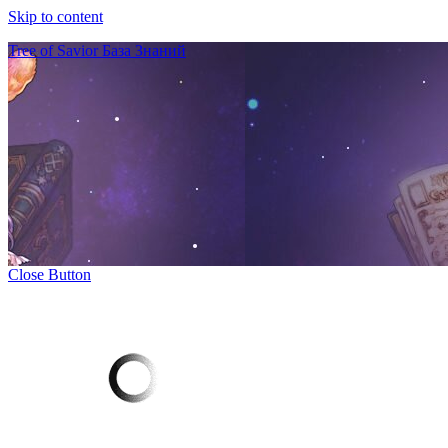
Skip to content
Tree of Savior База Знаний
Close Button