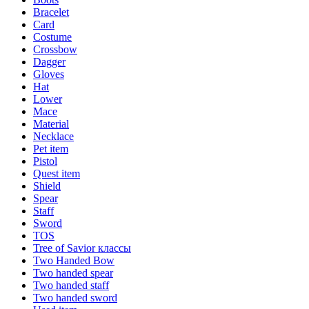
Bracelet
Card
Costume
Crossbow
Dagger
Gloves
Hat
Lower
Mace
Material
Necklace
Pet item
Pistol
Quest item
Shield
Spear
Staff
Sword
TOS
Tree of Savior классы
Two Handed Bow
Two handed spear
Two handed staff
Two handed sword