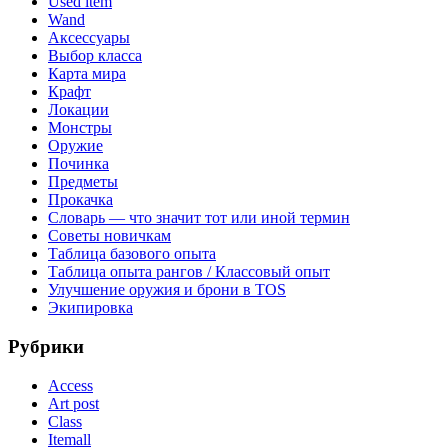
Used item
Wand
Аксессуары
Выбор класса
Карта мира
Крафт
Локации
Монстры
Оружие
Починка
Предметы
Прокачка
Словарь — что значит тот или иной термин
Советы новичкам
Таблица базового опыта
Таблица опыта рангов / Классовый опыт
Улучшение оружия и брони в TOS
Экипировка
Рубрики
Access
Art post
Class
Itemall