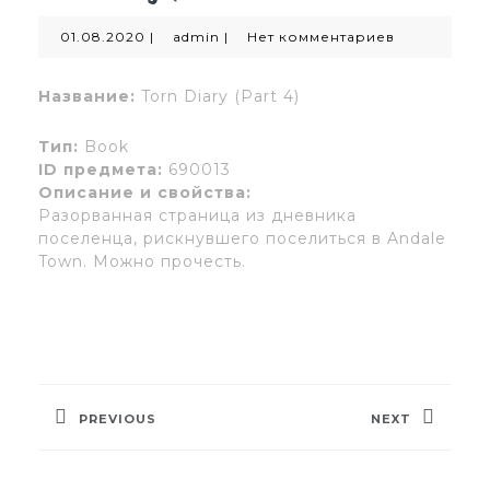
01.08.2020
admin
01.08.2020
|
admin
|
Нет комментариев
Название:
Torn Diary (Part 4)
Тип:
Book
ID предмета:
690013
Описание и свойства:
Разорванная страница из дневника
поселенца, рискнувшего поселиться в Andale
Town. Можно прочесть.
Навигация
по
PREVIOUS
NEXT
записям
Предыдущая
Следующая
запись:
запись: