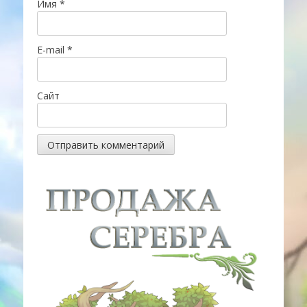
Имя
*
E-mail
*
Сайт