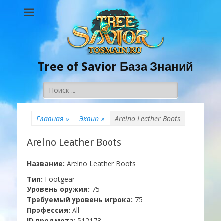
Tree of Savior База Знаний
Поиск:
Главная
»
Эквип
»
Arelno Leather Boots
Arelno Leather Boots
Название:
Arelno Leather Boots
Тип:
Footgear
Уровень оружия:
75
Требуемый уровень игрока:
75
Профессия:
All
ID предмета:
512173